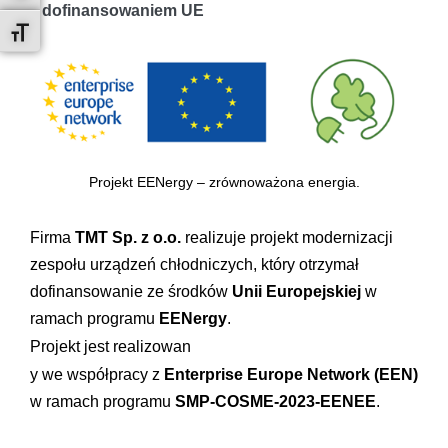
z dofinansowaniem UE
Toggle Font size
Projekt EENergy – zrównoważona energia.
Firma
TMT Sp. z o.o.
realizuje projekt modernizacji
zespołu urządzeń chłodniczych, który otrzymał
dofinansowanie ze środków
Unii Europejskiej
w
ramach programu
EENergy
.
Projekt jest realizowan
y we współpracy z
Enterprise Europe Network (EEN)
w ramach programu
SMP-COSME-2023-EENEE
.