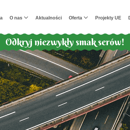
na
O nas
Aktualności
Oferta
Projekty UE
Odkryj niezwykły smak serów!