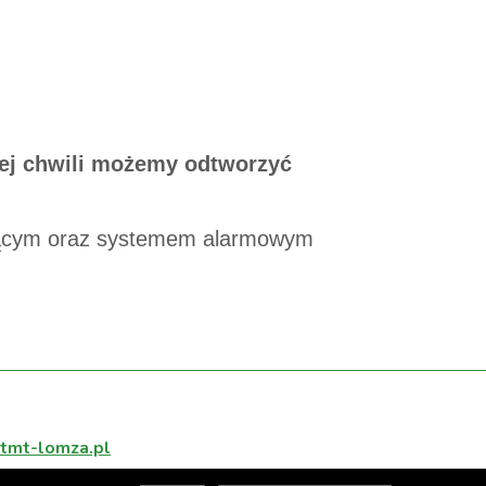
ej chwili możemy odtworzyć
jącym oraz systemem alarmowym
tmt-lomza.pl