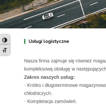
Usługi logistyczne
Toggle High Contrast
Toggle Font size
Nasza firma zajmuje się również maga
kompleksową obsługę w następujących
Zakres naszych usług:
· Krótko i długoterminowe magazynow
chłodniczych.
· Kompletacja zamówień.