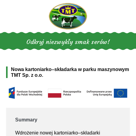
Odkryj niezwykły smak serów!
Nowa kartoniarko–składarka w parku maszynowym
TMT Sp. z o.o.
Summary
Wdrożenie nowej kartoniarko–składarki