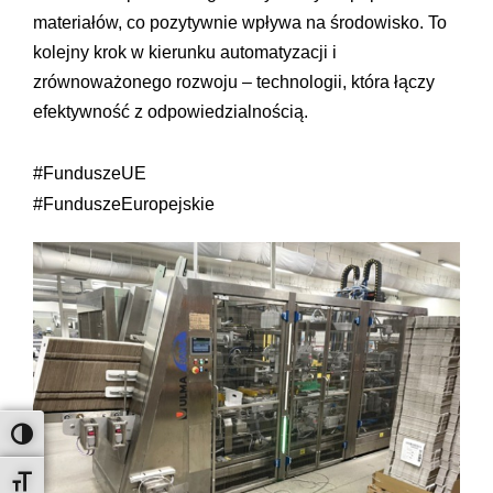
materiałów, co pozytywnie wpływa na środowisko. To
kolejny krok w kierunku automatyzacji i
zrównoważonego rozwoju – technologii, która łączy
efektywność z odpowiedzialnością.
#FunduszeUE
#FunduszeEuropejskie
Toggle High Contrast
Toggle Font size