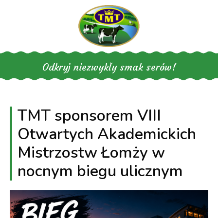
Skip
to
content
Odkryj niezwykły smak serów!
TMT sponsorem VIII
Otwartych Akademickich
Mistrzostw Łomży w
nocnym biegu ulicznym