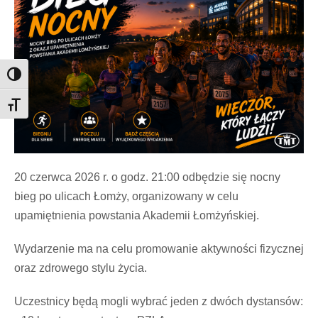
Toggle High Contrast
Toggle Font size
20 czerwca 2026 r. o godz. 21:00 odbędzie się nocny
bieg po ulicach Łomży, organizowany w celu
upamiętnienia powstania Akademii Łomżyńskiej.
Wydarzenie ma na celu promowanie aktywności fizycznej
oraz zdrowego stylu życia.
Uczestnicy będą mogli wybrać jeden z dwóch dystansów: