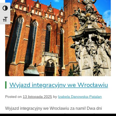
Toggle High Contrast
Toggle Font size
Wyjazd integracyjny we Wrocławiu
Posted on
13 listopada 2025
by
Izabela Danowska-Patalan
Wyjazd integracyjny we Wrocławiu za nami! Dwa dni
pełne zwiedzania, atrakcji i wspólnej zabawy, które