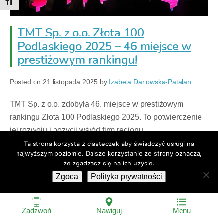
Toggle Font size
TMT Sp. z o.o. Złota 100
Podlaskiego 2025 – 46 miejsce w
prestiżowym rankingu!
Posted on
21 listopada 2025
by
Izabela Danowska-Patalan
TMT Sp. z o.o. zdobyła 46. miejsce w prestiżowym
rankingu Złota 100 Podlaskiego 2025. To potwierdzenie
jej rozwoju i pozycji wśród firm regionu.
Ta strona korzysta z ciasteczek aby świadczyć usługi na
najwyższym poziomie. Dalsze korzystanie ze strony oznacza,
Czytaj więcej
że zgadzasz się na ich użycie.
Zgoda
Polityka prywatności
Filed under:
Aktualności
Zadzwoń
Nawiguj
Menu