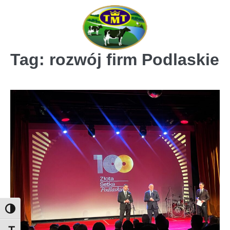
Skip
to
content
Tag:
rozwój firm Podlaskie
Toggle High Contrast