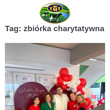
Skip
to
content
Tag:
zbiórka charytatywna