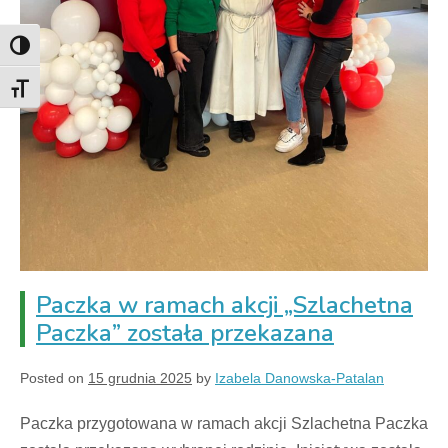
Toggle High Contrast
Toggle Font size
Paczka w ramach akcji „Szlachetna
Paczka” została przekazana
Posted on
15 grudnia 2025
by
Izabela Danowska-Patalan
Paczka przygotowana w ramach akcji Szlachetna Paczka