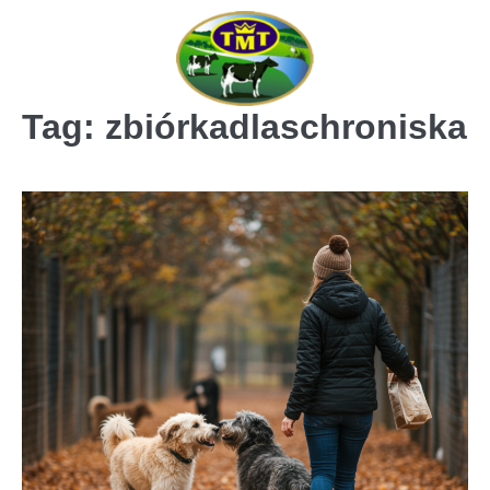
Skip
to
content
Tag:
zbiórkadlaschroniska