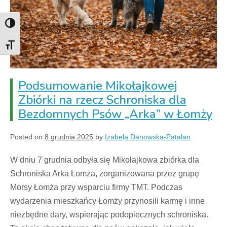
Toggle High Contrast
Toggle Font size
Podsumowanie Mikołajkowej
Zbiórki na rzecz Schroniska dla
Bezdomnych Psów „Arka” w Łomży
Posted on
8 grudnia 2025
by
Izabela Danowska-Patalan
W dniu 7 grudnia odbyła się Mikołajkowa zbiórka dla
Schroniska Arka Łomża, zorganizowana przez grupę
Morsy Łomża przy wsparciu firmy TMT. Podczas
wydarzenia mieszkańcy Łomży przynosili karmę i inne
niezbędne dary, wspierając podopiecznych schroniska.