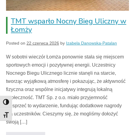
TMT wsparło Nocny Bieg Uliczny w
Łomży
Posted on
22 czerwca 2026
by
Izabela Danowska-Patalan
W sobotni wieczór Łomża ponownie stała się miejscem
sportowych emocji i pozytywnej energii. Uczestnicy
Nocnego Biegu Ulicznego licznie stanęli na starcie,
tworząc wyjątkową atmosferę i pokazując, że aktywność
fizyczna oraz wspólne inicjatywy integrują lokalną
społeczność. TMT Sp. z o.o. miało przyjemność
Toggle High Contrast
wesprzeć to wydarzenie, fundując dodatkowe nagrody
dla uczestników. Cieszymy się, że mogliśmy dołożyć
Toggle Font size
swoją […]